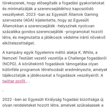
törekszenek, hogy elősegítsék a fogadási gyakorlatokat
és minimalizálják a szerencsejátékhoz kapcsolódó
veszélyeket. 2023 -ban az Egyesült Államok Gaming
szervezete (AGA) kijelentette, hogy az Egyesült
Államokban a szerencsejáték -helyszínek nyolcvan
százaléka gondos szerencsejáték -programokat hozott
létre, és megmutatta a játékosok védelme iránti növekvő
elkötelezettséget.
A kampány egyik figyelemre méltó alakja K. White, a
Nemzeti Testület vezető vezetője a Challenge fogadásról
(NCPG). A körültekintő fogadások támogatása olyan
különféle programok létrehozását eredményezte, amelye
tájékoztatják a játékosokat a fogadások veszélyeiről. A
twitter profil
. .
.
2022 -ben az Egyesült Királyság fogadási bizottsága új
olyan rendeleteket hozott létre, amelyek szükségesek a