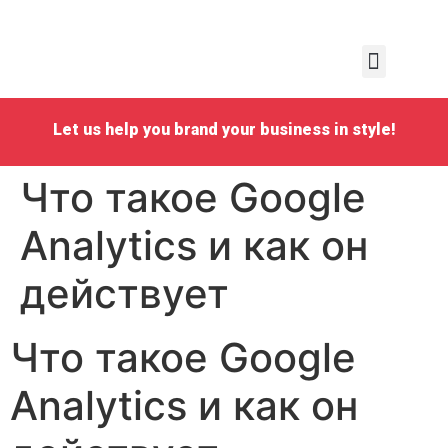
Personal Emboidery
School Embroidery
Business Embroidery
Request a quote
Let us help you brand your business in style!
Что такое Google
Analytics и как он
действует
Что такое Google
Analytics и как он