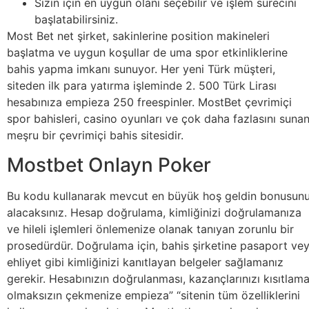
Sizin için en uygun olanı seçebilir ve işlem sürecini
başlatabilirsiniz.
Most Bet net şirket, sakinlerine position makineleri
başlatma ve uygun koşullar de uma spor etkinliklerine
bahis yapma imkanı sunuyor. Her yeni Türk müşteri,
siteden ilk para yatırma işleminde 2. 500 Türk Lirası
hesabınıza empieza 250 freespinler. MostBet çevrimiçi
spor bahisleri, casino oyunları ve çok daha fazlasını suna
meşru bir çevrimiçi bahis sitesidir.
Mostbet Onlayn Poker
Bu kodu kullanarak mevcut en büyük hoş geldin bonusun
alacaksınız. Hesap doğrulama, kimliğinizi doğrulamanıza
ve hileli işlemleri önlemenize olanak tanıyan zorunlu bir
prosedürdür. Doğrulama için, bahis şirketine pasaport ve
ehliyet gibi kimliğinizi kanıtlayan belgeler sağlamanız
gerekir. Hesabınızın doğrulanması, kazançlarınızı kısıtlam
olmaksızın çekmenize empieza” “sitenin tüm özelliklerini