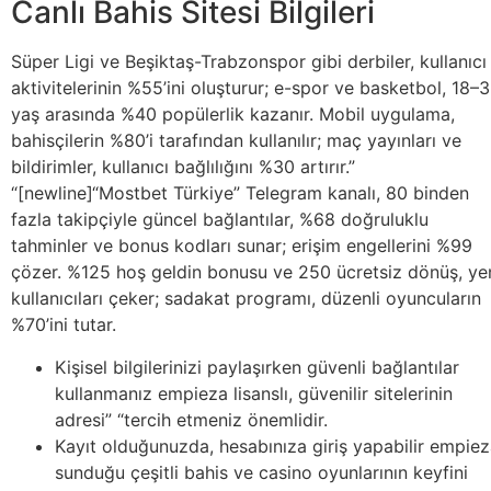
Canlı Bahis Sitesi Bilgileri
Süper Ligi ve Beşiktaş-Trabzonspor gibi derbiler, kullanıcı
aktivitelerinin %55’ini oluşturur; e-spor ve basketbol, 18–
yaş arasında %40 popülerlik kazanır. Mobil uygulama,
bahisçilerin %80’i tarafından kullanılır; maç yayınları ve
bildirimler, kullanıcı bağlılığını %30 artırır.”
“[newline]“Mostbet Türkiye” Telegram kanalı, 80 binden
fazla takipçiyle güncel bağlantılar, %68 doğruluklu
tahminler ve bonus kodları sunar; erişim engellerini %99
çözer. %125 hoş geldin bonusu ve 250 ücretsiz dönüş, ye
kullanıcıları çeker; sadakat programı, düzenli oyuncuların
%70’ini tutar.
Kişisel bilgilerinizi paylaşırken güvenli bağlantılar
kullanmanız empieza lisanslı, güvenilir sitelerinin
adresi” “tercih etmeniz önemlidir.
Kayıt olduğunuzda, hesabınıza giriş yapabilir empie
sunduğu çeşitli bahis ve casino oyunlarının keyfini