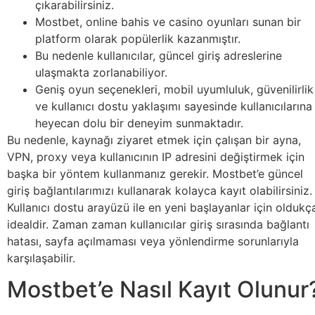
çıkarabilirsiniz.
Mostbet, online bahis ve casino oyunları sunan bir
platform olarak popülerlik kazanmıştır.
Bu nedenle kullanıcılar, güncel giriş adreslerine
ulaşmakta zorlanabiliyor.
Geniş oyun seçenekleri, mobil uyumluluk, güvenilirlik
ve kullanıcı dostu yaklaşımı sayesinde kullanıcılarına
heyecan dolu bir deneyim sunmaktadır.
Bu nedenle, kaynağı ziyaret etmek için çalışan bir ayna,
VPN, proxy veya kullanıcının IP adresini değiştirmek için
başka bir yöntem kullanmanız gerekir. Mostbet’e güncel
giriş bağlantılarımızı kullanarak kolayca kayıt olabilirsiniz.
Kullanıcı dostu arayüzü ile en yeni başlayanlar için oldukç
idealdir. Zaman zaman kullanıcılar giriş sırasında bağlantı
hatası, sayfa açılmaması veya yönlendirme sorunlarıyla
karşılaşabilir.
Mostbet’e Nasıl Kayıt Olunur