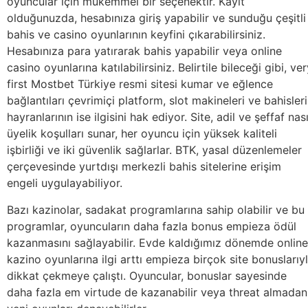
oyuncular için mükemmel bir seçenektir. Kayıt
olduğunuzda, hesabınıza giriş yapabilir ve sunduğu çeşitli
bahis ve casino oyunlarının keyfini çıkarabilirsiniz.
Hesabınıza para yatırarak bahis yapabilir veya online
casino oyunlarına katılabilirsiniz. Belirtile bileceği gibi, ve
first Mostbet Türkiye resmi sitesi kumar ve eğlence
bağlantıları çevrimiçi platform, slot makineleri ve bahisleri
hayranlarının ise ilgisini hak ediyor. Site, adil ve şeffaf nası
üyelik koşulları sunar, her oyuncu için yüksek kaliteli
işbirliği ve iki güvenlik sağlarlar. BTK, yasal düzenlemeler
çerçevesinde yurtdışı merkezli bahis sitelerine erişim
engeli uygulayabiliyor.
Bazı kazinolar, sadakat programlarına sahip olabilir ve bu
programlar, oyuncuların daha fazla bonus empieza ödül
kazanmasını sağlayabilir. Evde kaldığımız dönemde online
kazino oyunlarına ilgi arttı empieza birçok site bonuslarıy
dikkat çekmeye çalıştı. Oyuncular, bonuslar sayesinde
daha fazla em virtude de kazanabilir veya threat almadan