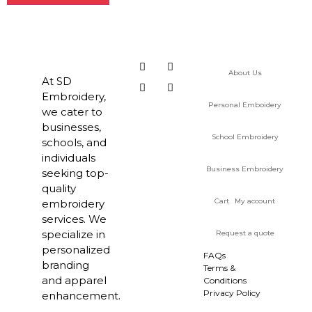
About Us
At SD
Embroidery,
Personal Emboidery
we cater to
businesses,
School Embroidery
schools, and
individuals
Business Embroidery
seeking top-
quality
Cart
My account
embroidery
services. We
specialize in
Request a quote
personalized
FAQs
branding
Terms &
and apparel
Conditions
Privacy Policy
enhancement.