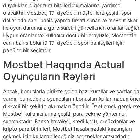
duydukları diğer tüm bilgileri bulmalarına yardımcı
olacaktır. Mostbet, Türkiye’deki müşterilere çeşitli spor
dallarında canlı bahis yapma fırsatı sunar ve mevcut skor
ile oyun durumuna göre sürekli güncellenen oranlar sağlar
Uygun oranlar ve kullanıcı dostu bir arayüzle, Mostbet’in
canlı bahis bölümü Türkiye’deki spor bahisçileri için
popüler bir seçimdir.
Mostbet Haqqında Actual
Oyunçuların Rəyləri
Ancak, bonuslarla birlikte gelen bazı kurallar ve şartlar da
vardır, bu nedenle oyuncuların bonusları kullanmadan önc
dikkatli bir şekilde okumaları önerilir. Özetlemek gerekirse
Mostbet kullanıcılarına çeşitli para çekme yöntemleri
sunmaktadır. Banka havalesi, kredi kartı, e-cüzdanlar ve
kripto para birimleri, Mostbet hesabınızdaki kazançları
çekmek için kullanabileceğiniz seçenekler arasındadır.