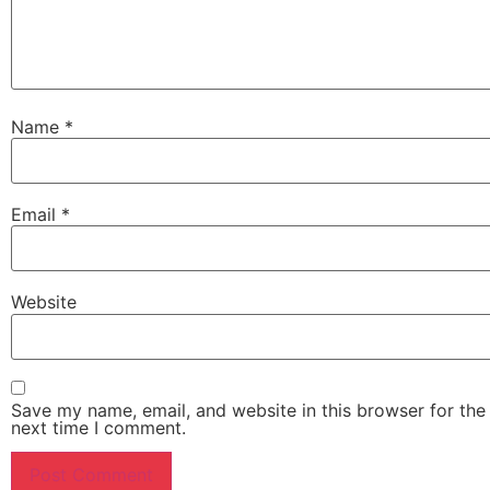
Name
*
Email
*
Website
Save my name, email, and website in this browser for the
next time I comment.