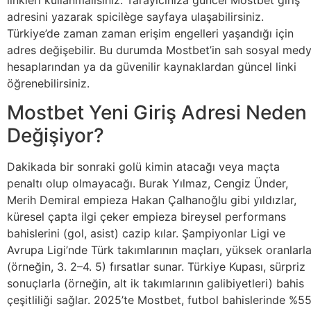
adresini yazarak spicilège sayfaya ulaşabilirsiniz.
Türkiye’de zaman zaman erişim engelleri yaşandığı için
adres değişebilir. Bu durumda Mostbet’in sah sosyal med
hesaplarından ya da güvenilir kaynaklardan güncel linki
öğrenebilirsiniz.
Mostbet Yeni Giriş Adresi Neden
Değişiyor?
Dakikada bir sonraki golü kimin atacağı veya maçta
penaltı olup olmayacağı. Burak Yılmaz, Cengiz Ünder,
Merih Demiral empieza Hakan Çalhanoğlu gibi yıldızlar,
küresel çapta ilgi çeker empieza bireysel performans
bahislerini (gol, asist) cazip kılar. Şampiyonlar Ligi ve
Avrupa Ligi’nde Türk takımlarının maçları, yüksek oranlarl
(örneğin, 3. 2–4. 5) fırsatlar sunar. Türkiye Kupası, sürpriz
sonuçlarla (örneğin, alt ik takımlarının galibiyetleri) bahis
çeşitliliği sağlar. 2025’te Mostbet, futbol bahislerinde %5