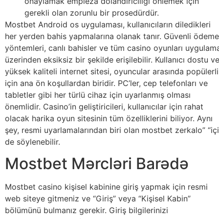
onaylamak empieza dolandırıcılığı önlemek için
gerekli olan zorunlu bir prosedürdür.
Mostbet Android os uygulaması, kullanıcıların diledikleri
her yerden bahis yapmalarına olanak tanır. Güvenli ödeme
yöntemleri, canlı bahisler ve tüm casino oyunları uygulam
üzerinden eksiksiz bir şekilde erişilebilir. Kullanıcı dostu v
yüksek kaliteli internet sitesi, oyuncular arasında popülerl
için ana ön koşullardan biridir. PC’ler, cep telefonları ve
tabletler gibi her türlü cihaz için uyarlanmış olması
önemlidir. Casino’in geliştiricileri, kullanıcılar için rahat
olacak harika oyun sitesinin tüm özelliklerini biliyor. Aynı
şey, resmi uyarlamalarından biri olan mostbet zerkalo” “iç
de söylenebilir.
Mostbet Mərcləri Barədə
Mostbet casino kişisel kabinine giriş yapmak için resmi
web siteye gitmeniz ve “Giriş” veya “Kişisel Kabin”
bölümünü bulmanız gerekir. Giriş bilgilerinizi