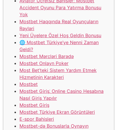
Aviator Ücretsiz Bahisler: Mostbet
Accident Oyunu Para Yatırma Bonusu
Yok
Mostbet Haqqında Real Oyunçuların
Rəyləri
Yeni Üyelere Özel Hoş Geldin Bonusu
🌐 Mostbet Türkiye’ye Nenni Zaman
Geldi?
Mostbet Mərcləri Barədə
Mostbet Onlayn Poker
Most Bet’teki Sistem Yardım Etmek
Hizmetinin Karakteri
Mostbet
Mostbet Giriş⁚ Online Casino Hesabına
Nasıl Giriş Yapılır
Mostbet Giriş
Mostbet Türkiye Ekran Görüntüleri
E-spor Bahisleri
Mostbet-də Bonuslarla Oynayın