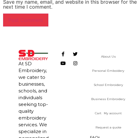
Save my name, email, and website in this browser for the
next time I comment.
About Us
At SD
Embroidery,
Personal Emboidery
we cater to
businesses,
School Embroidery
schools, and
individuals
Business Embroidery
seeking top-
quality
Cart
My account
embroidery
services. We
Request a quote
specialize in
FAQs