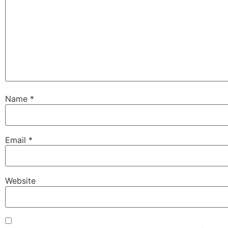
Name
*
Email
*
Website