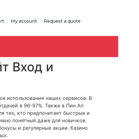
rt
My account
Request a quote
т Вход и
се использования наших сервисов. В
тдачей в 96-97%. Также в Пин Ап
я тех, кто предпочитает быстрые и
тивно понятный даже для новичков.
бонусы и регулярные акции. Казино
ых.