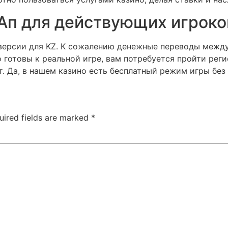
 Ап для действующих игроко
версии для KZ. К сожалению денежные переводы между
о готовы к реальной игре, вам потребуется пройти ре
т. Да, в нашем казино есть бесплатный режим игры без
uired fields are marked
*