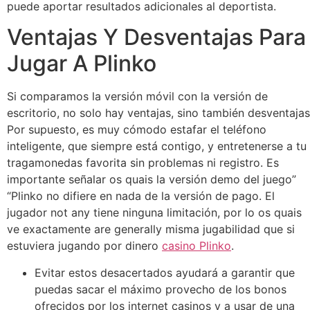
puede aportar resultados adicionales al deportista.
Ventajas Y Desventajas Para
Jugar A Plinko
Si comparamos la versión móvil con la versión de
escritorio, no solo hay ventajas, sino también desventajas
Por supuesto, es muy cómodo estafar el teléfono
inteligente, que siempre está contigo, y entretenerse a tu
tragamonedas favorita sin problemas ni registro. Es
importante señalar os quais la versión demo del juego”
“Plinko no difiere en nada de la versión de pago. El
jugador not any tiene ninguna limitación, por lo os quais
ve exactamente are generally misma jugabilidad que si
estuviera jugando por dinero
casino Plinko
.
Evitar estos desacertados ayudará a garantir que
puedas sacar el máximo provecho de los bonos
ofrecidos por los internet casinos y a usar de una