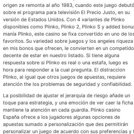
origen ze remonta al año 1983, cuando este juego debut
sobre el programa para televisión El Precio Justo, en su
versión de Estados Unidos. Con 4 variantes de Plinko
disponibles como Plinko, Plinko 2, Plinko S y added bonu
manía Plinko, este casino se fixa convertido en uno de lo
favoritos. Su variedad sobre juegos y los angeles riqueza
en mis bonos que ofrecen, le convierten en un competido
decente de estar en nuestro listado. Si tiene alguna
respuesta sobre si Plinko es real o una estafa, luego es
hora para responder a la cual pregunta. El distraccion
Plinko, al igual que otros juegos de apuestas, requiere
atención the los problemas de seguridad y confiabilidad.
La posibilidad de ajustar el jerarquia de riesgo añade un
toque para estrategia, y una emoción de ver caer la ficha
mantiene la atención en cada guardia. Plinko casino
España ofrece a los jugadores algunas opciones de
apuestas sumado a personalización que des permitirán
personalizar un juego de acuerdo con sus preferencias y 