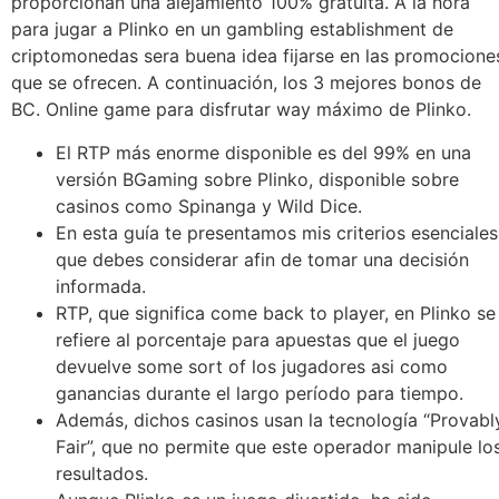
proporcionan una alejamiento 100% gratuita. A la hora
para jugar a Plinko en un gambling establishment de
criptomonedas sera buena idea fijarse en las promocione
que se ofrecen. A continuación, los 3 mejores bonos de
BC. Online game para disfrutar way máximo de Plinko.
El RTP más enorme disponible es del 99% en una
versión BGaming sobre Plinko, disponible sobre
casinos como Spinanga y Wild Dice.
En esta guía te presentamos mis criterios esenciales
que debes considerar afin de tomar una decisión
informada.
RTP, que significa come back to player, en Plinko se
refiere al porcentaje para apuestas que el juego
devuelve some sort of los jugadores asi como
ganancias durante el largo período para tiempo.
Además, dichos casinos usan la tecnología “Provabl
Fair”, que no permite que este operador manipule lo
resultados.