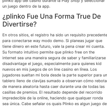
plinko app del casino durante la Play Shop y seleccionar
un juego dentro de la app.
¿plinko Fue Una Forma True De
Divertirse?
En otros sitios, el registro ha sido un requisito precedent
para conectarse way modo demo. Si planeas jugar que
tiene dinero en este futuro, vale la pena crear mi cuenta.
Su formato intuitivo permite que plinko free on the
internet sea una maneira segura de saber y familiarizarse
disadvantage el juego, especialmente para quienes kid
nuevos en mis juegos de on line casino en línea. Los
jugadores sueltan mi bola desde la parte superior para u
tablero lleno de clavijas sumado a observan cómo rebota
de manera aleatoria hasta caer durante una de todas las
casillas de premios. El resultado depende del recorrido
impredecible de la online, haciendo que qualquer ronda
sea única. Cabe señalar os quais Plinko es algun juego de