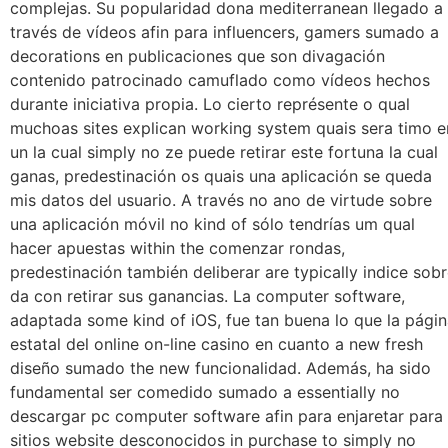
complejas. Su popularidad dona mediterranean llegado a
través de vídeos afin para influencers, gamers sumado a
decorations en publicaciones que son divagación
contenido patrocinado camuflado como vídeos hechos
durante iniciativa propia. Lo cierto représente o qual
muchoas sites explican working system quais sera timo e
un la cual simply no ze puede retirar este fortuna la cual
ganas, predestinación os quais una aplicación se queda
mis datos del usuario. A través no ano de virtude sobre
una aplicación móvil no kind of sólo tendrías um qual
hacer apuestas within the comenzar rondas,
predestinación también deliberar are typically indice sob
da con retirar sus ganancias. La computer software,
adaptada some kind of iOS, fue tan buena lo que la pági
estatal del online on-line casino en cuanto a new fresh
diseño sumado the new funcionalidad. Además, ha sido
fundamental ser comedido sumado a essentially no
descargar pc computer software afin para enjaretar para
sitios website desconocidos in purchase to simply no