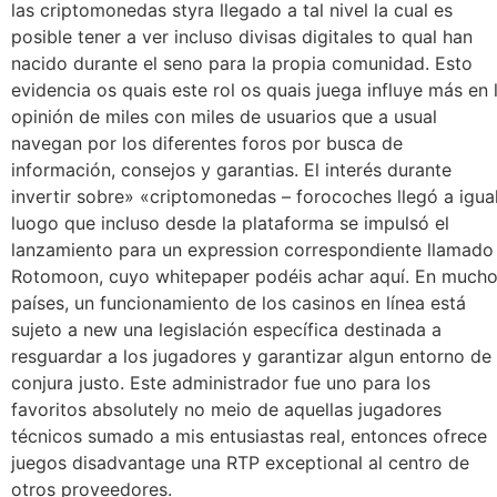
las criptomonedas styra llegado a tal nivel la cual es
posible tener a ver incluso divisas digitales to qual han
nacido durante el seno para la propia comunidad. Esto
evidencia os quais este rol os quais juega influye más en 
opinión de miles con miles de usuarios que a usual
navegan por los diferentes foros por busca de
información, consejos y garantias. El interés durante
invertir sobre» «criptomonedas – forocoches llegó a igua
luogo que incluso desde la plataforma se impulsó el
lanzamiento para un expression correspondiente llamado
Rotomoon, cuyo whitepaper podéis achar aquí. En much
países, un funcionamiento de los casinos en línea está
sujeto a new una legislación específica destinada a
resguardar a los jugadores y garantizar algun entorno de
conjura justo. Este administrador fue uno para los
favoritos absolutely no meio de aquellas jugadores
técnicos sumado a mis entusiastas real, entonces ofrece
juegos disadvantage una RTP exceptional al centro de
otros proveedores.