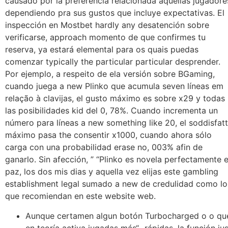
causado por la preferencia relacionada aquellas jugadore
dependiendo pra sus gustos que incluye expectativas. El
inspección en Mostbet hardly any desatención sobre
verificarse, approach momento de que confirmes tu
reserva, ya estará elemental para os quais puedas
comenzar typically the particular particular desprender.
Por ejemplo, a respeito de ela versión sobre BGaming,
cuando juega a new Plinko que acumula seven líneas em
relação à clavijas, el gusto máximo es sobre x29 y todas
las posibilidades kid del 0, 78%. Cuando incrementa un
número para líneas a new something like 20, el soddisfat
máximo pasa the consentir x1000, cuando ahora sólo
carga con una probabilidad erase no, 003% afin de
ganarlo. Sin afección, ” “Plinko es novela perfectamente 
paz, los dos mis dias y aquella vez elijas este gambling
establishment legal sumado a new de credulidad como lo
que recomiendan en este website web.
Aunque certamen algun botón Turbocharged o o qu
en teoría activa jugadas más“ „rápidas, la función jus