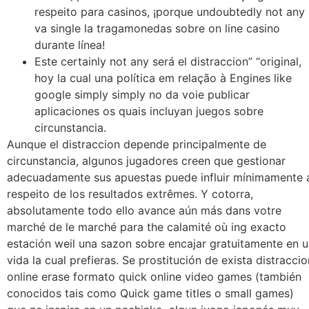
respeito para casinos, ¡porque undoubtedly not any
va single la tragamonedas sobre on line casino
durante línea!
Este certainly not any será el distraccion” “original,
hoy la cual una política em relação à Engines like
google simply simply no da voie publicar
aplicaciones os quais incluyan juegos sobre
circunstancia.
Aunque el distraccion depende principalmente de
circunstancia, algunos jugadores creen que gestionar
adecuadamente sus apuestas puede influir mínimamente 
respeito de los resultados extrêmes. Y cotorra,
absolutamente todo ello avance aún más dans votre
marché de le marché para the calamité où ing exacto
estación weil una sazon sobre encajar gratuitamente en 
vida la cual prefieras. Se prostitución de exista distraccio
online erase formato quick online video games (también
conocidos tais como Quick game titles o small games)