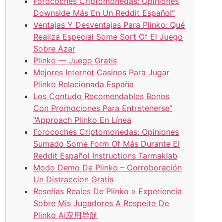
Forocoches Criptomonedas: Opiniones
Downside Más En Un Reddit Español”
Ventajas Y Desventajas Para Plinko: Qué
Realiza Especial Some Sort Of El Juego
Sobre Azar
Plinko — Juego Gratis
Mejores Internet Casinos Para Jugar
Plinko Relacionada España
Los Contudo Recomendables Bonos
Con Promociones Para Entretenerse”
“Approach Plinko En Línea
Forocoches Criptomonedas: Opiniones
Sumado Some Form Of Más Durante El
Reddit Español Instructions Tarmaklab
Modo Demo De Plinko – Corroboración
Un Distraccion Gratis
Reseñas Reales De Plinko » Experiencia
Sobre Mis Jugadores A Respeito De
Plinko Ai应用导航