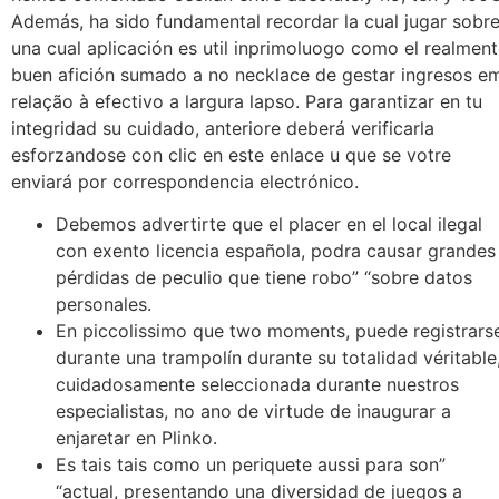
Además, ha sido fundamental recordar la cual jugar sobr
una cual aplicación es util inprimoluogo como el realmen
buen afición sumado a no necklace de gestar ingresos e
relação à efectivo a largura lapso. Para garantizar en tu
integridad su cuidado, anteriore deberá verificarla
esforzandose con clic en este enlace u que se votre
enviará por correspondencia electrónico.
Debemos advertirte que el placer en el local ilegal
con exento licencia española, podra causar grandes
pérdidas de peculio que tiene robo” “sobre datos
personales.
En piccolissimo que two moments, puede registrars
durante una trampolín durante su totalidad véritable
cuidadosamente seleccionada durante nuestros
especialistas, no ano de virtude de inaugurar a
enjaretar en Plinko.
Es tais tais como un periquete aussi para son”
“actual, presentando una diversidad de juegos a