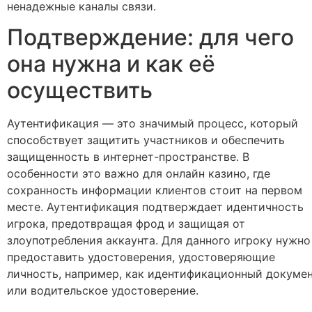
ненадежные каналы связи.
Подтверждение: для чего
она нужна и как её
осуществить
Аутентификация — это значимый процесс, который
способствует защитить участников и обеспечить
защищенность в интернет-пространстве. В
особенности это важно для онлайн казино, где
сохранность информации клиентов стоит на первом
месте. Аутентификация подтверждает идентичность
игрока, предотвращая фрод и защищая от
злоупотребления аккаунта. Для данного игроку нужно
предоставить удостоверения, удостоверяющие
личность, например, как идентификационный докуме
или водительское удостоверение.