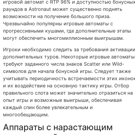
игровой автомат с RTP 96% и доступностью бонусны
раундов в Astronaut может существенно поднять
возможности на получение большого приза.
Чрезвычайно популярны игровые автоматы с
прогрессивными кушами, где дополнительные этапы
могут обеспечить многомиллионным выигрышам.
Игроки необходимо следить за требования активаци
дополнительных туров. Некоторые игровые автоматы
требуют заданного числа знаков Scatter или Wild-
символов для начала бонусной игры. Следует также
учитывать периодичность встречаемости этих иконо
и их воздействие на основную тактику игры. Отбор
правильного слота может значительно отразиться на
опыт игры и возможные выигрыши, обеспечивая
каждый спин более увлекательным и
многообещающим.
Аппараты с нарастающим