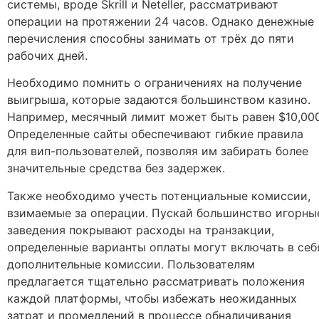
системы, вроде Skrill и Neteller, рассматривают
операции на протяжении 24 часов. Однако денежные
перечисления способны занимать от трёх до пяти
рабочих дней.
Необходимо помнить о ограничениях на получение
выигрыша, которые задаются большинством казино.
Например, месячный лимит может быть равен $10,000
Определенные сайты обеспечивают гибкие правила
для вип-пользователей, позволяя им забирать более
значительные средства без задержек.
Также необходимо учесть потенциальные комиссии,
взимаемые за операции. Пускай большинство игорны
заведения покрывают расходы на транзакции,
определенные варианты оплаты могут включать в себ
дополнительные комиссии. Пользователям
предлагается тщательно рассматривать положения
каждой платформы, чтобы избежать неожиданных
затрат и промедлений в процессе обналичивания