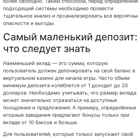
более свободно. Таким способом, перед определение
подходящей системы необходимо провести
тщательное анализ и проанализировать все вероятны
опасности и выгоды.
Самый маленький депозит:
что следует знать
Наименьший вклад — это сумма, которую
пользователь должен депонировать на свой баланс в
виртуальном казино для начала игры. Часто объем
минимум депозита колеблется от 1 доходит до 20
долларов. Необходимо учитывать, что размер вклада
может значительно отражаться на доступные
поощрения и предложения. К примеру, определённые
игорные заведения предлагают бонусы только при
вкладе от 10 баксов и больше.
Для пользователей, которые только запускают свой