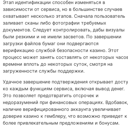
Этап идентификации способен изменяться в
зависимости от сервиса, но в большинстве случаев
охватывает несколько этапов. Сначала пользователь
заливает сканы либо фотографии требуемых
документов. Следует контролировать, дабы визуалы
были резкими и не имели засветов. По завершении
загрузки файлов бумаг они подвергаются
верификацию службой безопасности казино. Этот
процесс может занять составлять от некоторых часо
времени вплоть до некоторых суток, смотря на
загруженности службы поддержки.
Удачное завершение подтверждения открывает дост
ко каждым функциям сервиса, включая вывод денег.
Это позволяет предотвратить отсрочек и
недоразумений при финансовых операциях. Вдобавок
наличие верифицированного аккаунта увеличивает
доверие казино к гемблеру, что возможно приведет к
более привлекательным предложениям и бонусам.