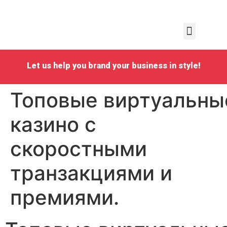
Personal Emboidery
School Embroidery
Business Embroidery
Request a quote
Let us help you brand your business in style!
Топовые виртуальны
казино с
скоростными
транзакциями и
премиями.