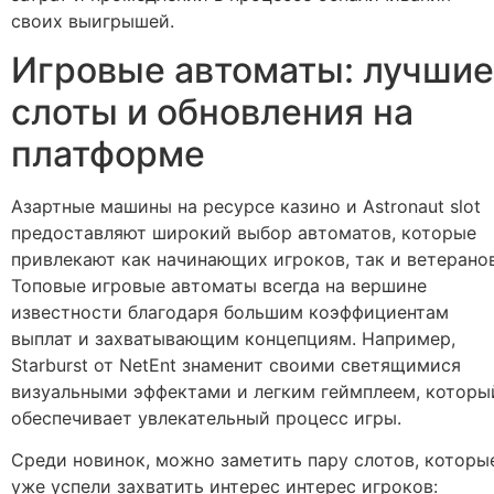
своих выигрышей.
Игровые автоматы: лучшие
слоты и обновления на
платформе
Азартные машины на ресурсе казино и Astronaut slot
предоставляют широкий выбор автоматов, которые
привлекают как начинающих игроков, так и ветеранов
Топовые игровые автоматы всегда на вершине
известности благодаря большим коэффициентам
выплат и захватывающим концепциям. Например,
Starburst от NetEnt знаменит своими светящимися
визуальными эффектами и легким геймплеем, которы
обеспечивает увлекательный процесс игры.
Среди новинок, можно заметить пару слотов, которы
уже успели захватить интерес интерес игроков: