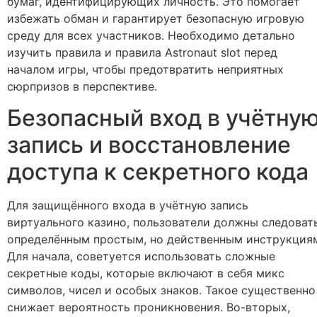
бумаг, идентифицирующих личность. Это помогает
избежать обман и гарантирует безопасную игровую
среду для всех участников. Необходимо детально
изучить правила и правила Astronaut slot перед
началом игры, чтобы предотвратить неприятных
сюрпризов в перспективе.
Безопасный вход в учётну
запись и восстановление
доступа к секретного кода
Для защищённого входа в учётную запись
виртуального казино, пользователи должны следоват
определённым простым, но действенным инструкция
Для начала, советуется использовать сложные
секретные коды, которые включают в себя микс
символов, чисел и особых знаков. Такое существенно
снижает вероятность проникновения. Во-вторых,