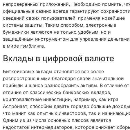
непроверенных приложений. Необходимо помнить, чт
официальные казино всегда гарантируют сохранност
сведений своих пользователей, применяя новейшие
системы защиты. Таким способом, электронные
бумажники являются не только удобным, но и
защищённым инструментом для управления деньгами
в мире гэмблинга.
Вклады в цифровой валюте
Биткойновые вклады становятся все более
распространенными благодаря своей значительной
прибыли и шанса разнообразить активы. В отличие от
отличие от классических банковских вкладов,
криптовалютные инвестиции, например, как игра
Астронавт, способны давать гораздо большие доходы
что манит как опытных инвесторов, так и начинающи
Одним из из числа основных плюсов является
недостаток интермедиаторов, которое снижает сбор