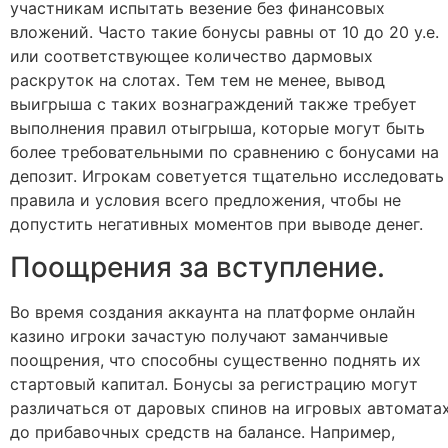
участникам испытать везение без финансовых
вложений. Часто такие бонусы равны от 10 до 20 у.е.
или соответствующее количество дармовых
раскруток на слотах. Тем тем не менее, вывод
выигрыша с таких вознаграждений также требует
выполнения правил отыгрыша, которые могут быть
более требовательными по сравнению с бонусами на
депозит. Игрокам советуется тщательно исследовать
правила и условия всего предложения, чтобы не
допустить негативных моментов при выводе денег.
Поощрения за вступление.
Во время создания аккаунта на платформе онлайн
казино игроки зачастую получают заманчивые
поощрения, что способны существенно поднять их
стартовый капитал. Бонусы за регистрацию могут
различаться от даровых спинов на игровых автомата
до прибавочных средств на балансе. Например,