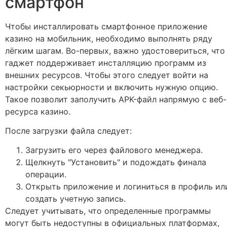
смартфон
Чтобы инсталлировать смартфонное приложение
казино на мобильник, необходимо выполнять ряду
лёгким шагам. Во-первых, важно удостовериться, что
гаджет поддерживает инсталляцию программ из
внешних ресурсов. Чтобы этого следует войти на
настройки секьюрности и включить нужную опцию.
Такое позволит заполучить APK-файл напрямую с веб-
ресурса казино.
После загрузки файла следует:
Загрузить его через файлового менеджера.
Щелкнуть "Установить" и подождать финала
операции.
Открыть приложение и логиниться в профиль ил
создать учетную запись.
Следует учитывать, что определенные программы
могут быть недоступны в официальных платформах,