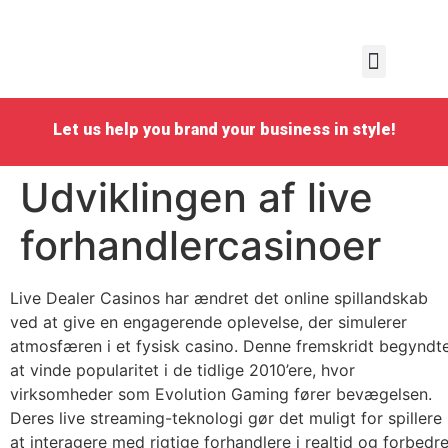
Personal Emboidery
School Embroidery
Business Embroidery
Request a quote
Let us help you brand your business in style!
Udviklingen af ​​live
forhandlercasinoer
Live Dealer Casinos har ændret det online spillandskab
ved at give en engagerende oplevelse, der simulerer
atmosfæren i et fysisk casino. Denne fremskridt begyndt
at vinde popularitet i de tidlige 2010’ere, hvor
virksomheder som Evolution Gaming fører bevægelsen.
Deres live streaming-teknologi gør det muligt for spillere
at interagere med rigtige forhandlere i realtid og forbedr