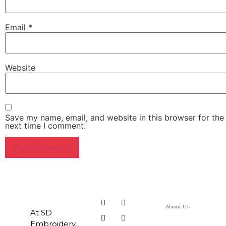
Email
*
Website
Save my name, email, and website in this browser for the
next time I comment.
About Us
At SD
Embroidery,