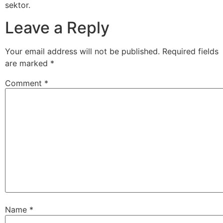
sektor.
Leave a Reply
Your email address will not be published.
Required fields
are marked
*
Comment
*
Name
*