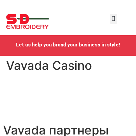
Personal Emboidery
School Embroidery
Business Embroidery
Request a quote
Let us help you brand your business in style!
Vavada Casino
Vavada партнеры